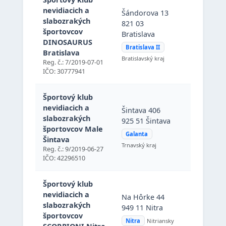
Šándorova
nevidiacich a
Šándorova 13
821 03
slabozrakých
821 03
Bratislava
športovcov
Bratislava
(Bratislava
DINOSAURUS
Bratislava II
Slovenská
Bratislava
Bratislavský kraj
republika
Reg. č.: 7/2019-07-01
IČO: 30777941
Športový klub
Šintava 40
nevidiacich a
Šintava 406
925 51 Ši
slabozrakých
925 51 Šintava
(Galanta),
športovcov Male
Galanta
Slovenská
Šintava
Trnavský kraj
republika
Reg. č.: 9/2019-06-27
IČO: 42296510
Športový klub
Na Hôrke 
nevidiacich a
Na Hôrke 44
949 11 Nit
slabozrakých
949 11 Nitra
(Nitra),
športovcov
Nitra
Nitriansky
Slovenská