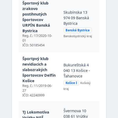
Športový klub
Skubínska
zrakovo
Skubínska 13
974 09 Ba
postihnutých
974 09 Banská
Bystrica
športovcov
Bystrica
(Banská
URPÍN Banská
Bystrica),
Bystrica
Banská Bystrica
Slovenská
Reg. č.: 17/2020-10-
Banskobystrický kraj
republika
01
IČO: 50185454
Športpvý klub
Bukurešts
nevidiacich a
Bukureštská 4
040 13 Koš
slabozrakých
040 13 Košice -
Ťahanovc
športovcov Delfín
Ťahanovce
(Košice I),
Košice
Košice I
Košický
Slovenská
Reg. č.: 11/2019-06-
kraj
republika
27
IČO: 42240999
Švermova 
Švermova 10
TJ Lokomotíva
038 61 Vr
038 61 Vrútky
Vrútky NSŠ