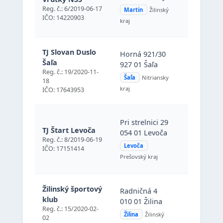
(Martin),
Reg. č.: 6/2019-06-17
Martin
Žilinský
Slovenská
IČO: 14220903
kraj
republika
Horná 921
TJ Slovan Duslo
Horná 921/30
927 01 Ša
Šaľa
927 01 Šaľa
(Šaľa),
Reg. č.: 19/2020-11-
Šaľa
Nitriansky
18
Slovenská
kraj
IČO: 17643953
republika
Pri strelnici 29
TJ Štart Levoča
054 01 Levoča
Pri strelni
Reg. č.: 8/2019-06-19
054 01 Le
Levoča
IČO: 17151414
Prešovský kraj
Radničná 
Žilinský športový
Radničná 4
010 01 Žil
klub
010 01 Žilina
(Žilina),
Reg. č.: 15/2020-02-
Žilina
Žilinský
02
Slovenská