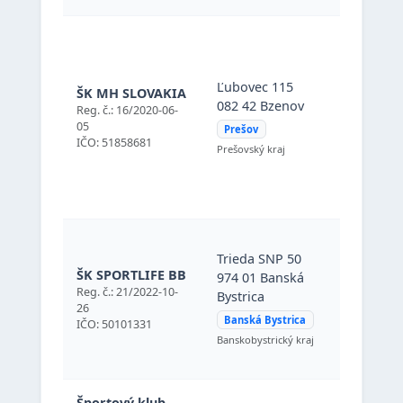
Ľubovec 1
Ľubovec 115
ŠK MH SLOVAKIA
082 42 Bz
082 42 Bzenov
Reg. č.: 16/2020-06-
(Prešov),
05
Prešov
Slovenská
IČO: 51858681
Prešovský kraj
republika
Trieda SN
Trieda SNP 50
974 01 Ba
ŠK SPORTLIFE BB
974 01 Banská
Bystrica
Reg. č.: 21/2022-10-
Bystrica
(Banská
26
Bystrica),
Banská Bystrica
IČO: 50101331
Slovenská
Banskobystrický kraj
republika
Športový klub