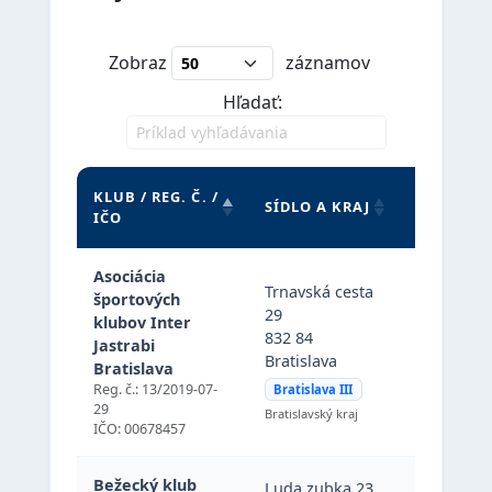
Zobraz
záznamov
Hľadať:
KLUB / REG. Č. /
DORUČOV
SÍDLO A KRAJ
IČO
ADRESA
Asociácia
Trnavská cesta
Trnavská 
športových
29
29, 832 84
klubov Inter
832 84
Bratislava
Jastrabi
Bratislava
(Bratislava 
Bratislava
Slovenská
Reg. č.: 13/2019-07-
Bratislava III
republika
29
Bratislavský kraj
IČO: 00678457
Bežecký klub
Luda zubka 23