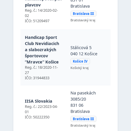
Bratislava
plavcov
Bratislava
(Bratislava 
Reg. č.: 14/2020-02-
Bratislava III
02
Slovenská
Bratislavský kraj
IČO: 51209497
republika
Handicap Sport
Club Nevidiacich
Stálicová 
Stálicová 5
a slabozrakých
12 Košice
040 12 Košice
športovcov
(Košice IV)
“Mravce“ Košice
Košice IV
Slovenská
Reg. č.: 18/2020-11-
Košický kraj
republika
27
IČO: 31944833
Na pasekách
3085/20
IISA Slovakia
Peter Láni
831 06
Reg. č.: 22/2023-04-
maja 33, 
Bratislava
01
Malacky
IČO: 50222350
Bratislava III
Bratislavský kraj