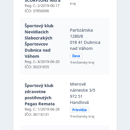
SCORPIONI Nitra
kraj
republika
Reg. č.: 2/2019-06-17
IČO: 37856006
Športový klub
Partizánska
Nevidiacich
1280/8
Slabozrakých
018 41 Dubnica
Bratislavs
Športovcov
nad Váhom
159/329, 
Dubnica nad
Váhom
Ilava
Reg. č.: 4/2019-06-20
Trenčiansky kraj
IČO: 30231655
Mierové
Mierové
Športový klub
námestie 
námestie 3/5
zdravotne
972 51
972 51
postihnutých
Handlová
Handlová
Pegas Remata
Prievidza,
Reg. č.: 1/2019-06-28
Prievidza
Slovenská
IČO: 36116131
Trenčiansky kraj
republika