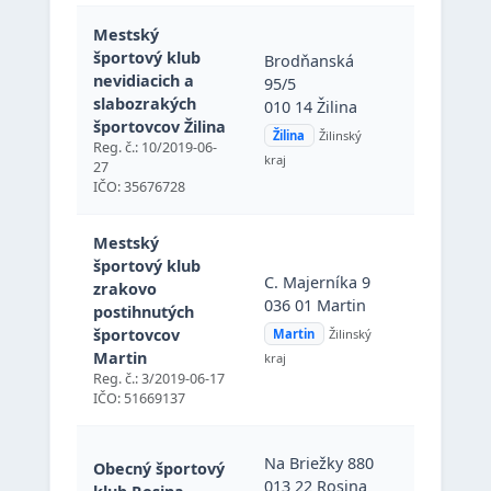
Mestský
športový klub
Brodňanská
Brodňans
nevidiacich a
95/5
95/5, 010 
slabozrakých
010 14 Žilina
Žilina (Žili
športovcov Žilina
Slovenská
Žilina
Žilinský
Reg. č.: 10/2019-06-
republika
kraj
27
IČO: 35676728
Mestský
športový klub
C. Majerní
C. Majerníka 9
zrakovo
036 01 Ma
036 01 Martin
postihnutých
(Martin),
športovcov
Martin
Žilinský
Slovenská
Martin
kraj
republika
Reg. č.: 3/2019-06-17
IČO: 51669137
Na Briežk
Na Briežky 880
Obecný športový
013 22 Ro
013 22 Rosina