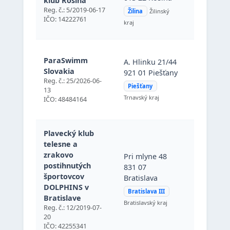
klub Rosina
(Žilina),
Reg. č.: 5/2019-06-17
Žilina
Žilinský
Slovenská
IČO: 14222761
kraj
republika
A. Hlinku
ParaSwimm
A. Hlinku 21/44
21/44, 921
Slovakia
921 01 Piešťany
Piešťany
Reg. č.: 25/2026-06-
(Piešťany)
Piešťany
13
Slovenská
Trnavský kraj
IČO: 48484164
republika
Plavecký klub
telesne a
Pri mlyne 
zrakovo
Pri mlyne 48
831 07
postihnutých
831 07
Bratislava
športovcov
Bratislava
(Bratislava 
DOLPHINS v
Bratislava III
Slovenská
Bratislave
Bratislavský kraj
republika
Reg. č.: 12/2019-07-
20
IČO: 42255341